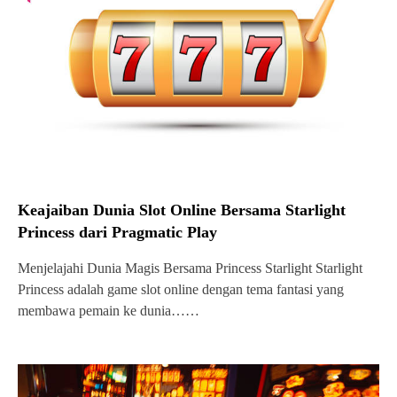
Keajaiban Dunia Slot Online Bersama Starlight
Princess dari Pragmatic Play
Menjelajahi Dunia Magis Bersama Princess Starlight Starlight
Princess adalah game slot online dengan tema fantasi yang
membawa pemain ke dunia……