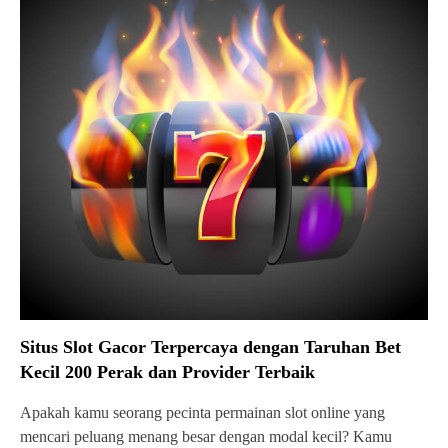
Situs Slot Gacor Terpercaya dengan Taruhan Bet
Kecil 200 Perak dan Provider Terbaik
Apakah kamu seorang pecinta permainan slot online yang
mencari peluang menang besar dengan modal kecil? Kamu